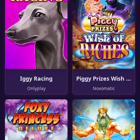
Iggy Racing
Piggy Prizes Wish of
Riches
Onlyplay
Novomatic