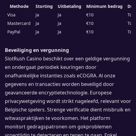
Methode
Storting
Uitbetaling
Minimum bedrag
Duu
Visa
Ja
Ja
€10
Tot 
Mastercard
Ja
Ja
€10
Tot 
PayPal
Ja
Ja
€10
Tot 
Beveiliging en vergunning
SlotRush Casino beschikt over een geldige vergunning
en ondergaat periodiek keuringen door
onafhankelijke instanties zoals eCOGRA. Al onze
gegevens en transacties worden beveiligd door
geavanceerde encryptietechnologie. Europese
privacywetgeving wordt strikt nageleefd, relevant voor
Belgische spelers. Strenge verificatie dient misbruik en
witwaspraktijken te voorkomen. Het platform
monitort gedragspatronen om gokproblemen
vroegtijdig te detecteren en tegen te gaan. Enkel