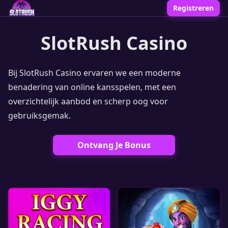
Registreren
SlotRush Casino
Bij SlotRush Casino ervaren we een moderne
benadering van online kansspelen, met een
overzichtelijk aanbod en scherp oog voor
gebruiksgemak.
Ontvang Je Bonus