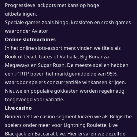
Progressieve jackpots met kans op hoge
uitbetalingen.
Speciale games zoals bingo, krasloten en crash games
waaronder Aviator.
Online slotmachines
In het online slots-assortiment vinden we titels als
Book of Dead, Gates of Valhalla, Big Bonanza
Megaways en Sugar Rush. De meeste spellen hebben
een ✅ RTP boven het marktgemiddelde van 95%,
waardoor spelers concurrentiële winkansen krijgen.
Nieuwe en populaire gokkasten worden regelmatig
toegevoegd voor variatie.
Live casino
Binnen het live casino segment kiezen we als Belgische
spelers onder meer voor Lightning Roulette, Live
Blackjack en Baccarat Live. Hier ervaren we dezelfde