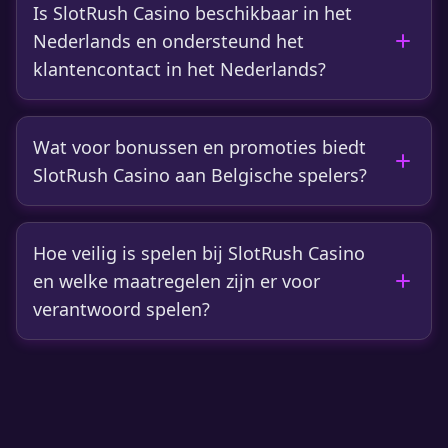
Is SlotRush Casino beschikbaar in het
Nederlands en ondersteund het
klantencontact in het Nederlands?
Wat voor bonussen en promoties biedt
SlotRush Casino aan Belgische spelers?
Hoe veilig is spelen bij SlotRush Casino
en welke maatregelen zijn er voor
verantwoord spelen?