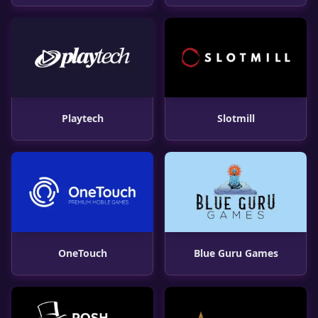
Playtech
Slotmill
OneTouch
Blue Guru Games